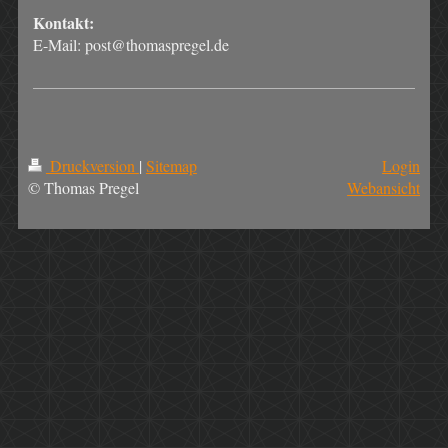
Kontakt:
E-Mail:
post@thomaspregel.de
Druckversion
|
Sitemap
Login
© Thomas Pregel
Webansicht